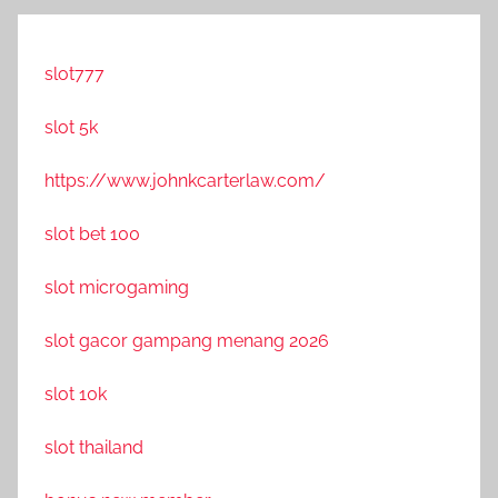
slot777
slot 5k
https://www.johnkcarterlaw.com/
slot bet 100
slot microgaming
slot gacor gampang menang 2026
slot 10k
slot thailand