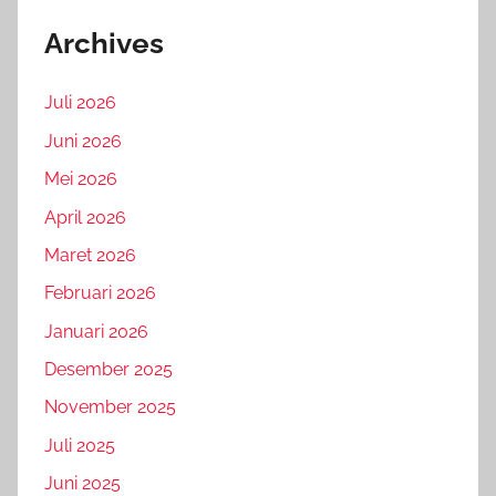
Archives
Juli 2026
Juni 2026
Mei 2026
April 2026
Maret 2026
Februari 2026
Januari 2026
Desember 2025
November 2025
Juli 2025
Juni 2025