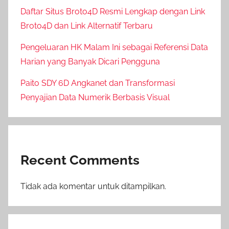
Daftar Situs Broto4D Resmi Lengkap dengan Link
Broto4D dan Link Alternatif Terbaru
Pengeluaran HK Malam Ini sebagai Referensi Data
Harian yang Banyak Dicari Pengguna
Paito SDY 6D Angkanet dan Transformasi
Penyajian Data Numerik Berbasis Visual
Recent Comments
Tidak ada komentar untuk ditampilkan.