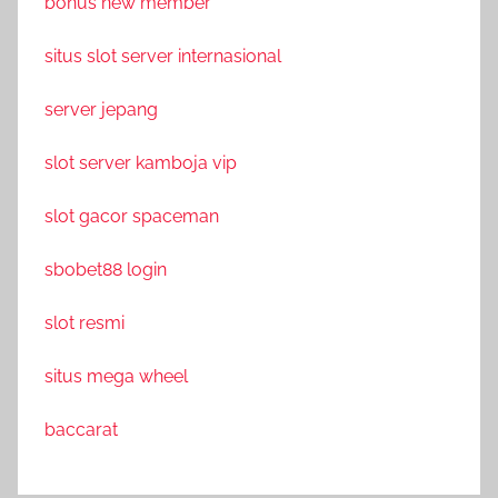
bonus new member
situs slot server internasional
server jepang
slot server kamboja vip
slot gacor spaceman
sbobet88 login
slot resmi
situs mega wheel
baccarat