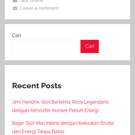
Slot Online
Leave a comment
Cari
Cari
Recent Posts
Jimi Hendrix: Slot Bertema Rock Legendaris
dengan Atmosfer Konser Penuh Energi
Rage: Slot Aksi Intens dengan Kekuatan Brutal
dan Energi Tanpa Batas