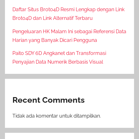
Daftar Situs Broto4D Resmi Lengkap dengan Link
Broto4D dan Link Alternatif Terbaru
Pengeluaran HK Malam Ini sebagai Referensi Data
Harian yang Banyak Dicari Pengguna
Paito SDY 6D Angkanet dan Transformasi
Penyajian Data Numerik Berbasis Visual
Recent Comments
Tidak ada komentar untuk ditampilkan.