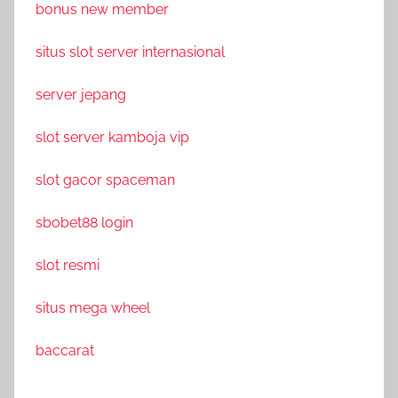
bonus new member
situs slot server internasional
server jepang
slot server kamboja vip
slot gacor spaceman
sbobet88 login
slot resmi
situs mega wheel
baccarat