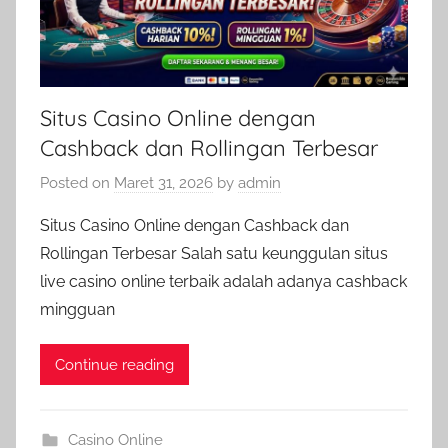
Situs Casino Online dengan
Cashback dan Rollingan Terbesar
Posted on
Maret 31, 2026
by
admin
Situs Casino Online dengan Cashback dan
Rollingan Terbesar Salah satu keunggulan situs
live casino online terbaik adalah adanya cashback
mingguan
Continue reading
Casino Online