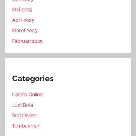
Mei 2025
April 2025
Maret 2025
Februari 2025
Categories
Casino Online
Judi Bola
Slot Online
Tembak Ikan