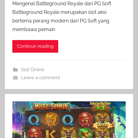
Mengenal Battleground Royale dari PG Soft
Battleground Royale merupakan slot aksi
bertema perang modern dari PG Soft yang
membawa pemain
Continue reading
Slot Online
Leave a comment