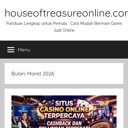
Skip
houseoftreasureonline.c
to
content
Panduan Lengkap untuk Pemula : Cara Mudah Bermain Game
Judi Online
Menu
Bulan:
Maret 2026