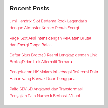
Recent Posts
Jimi Hendrix: Slot Bertema Rock Legendaris
dengan Atmosfer Konser Penuh Energi
Rage: Slot Aksi Intens dengan Kekuatan Brutal
dan Energi Tanpa Batas
Daftar Situs Broto4D Resmi Lengkap dengan Link
Broto4D dan Link Alternatif Terbaru
Pengeluaran HK Malam Ini sebagai Referensi Data
Harian yang Banyak Dicari Pengguna
Paito SDY 6D Angkanet dan Transformasi
Penyajian Data Numerik Berbasis Visual