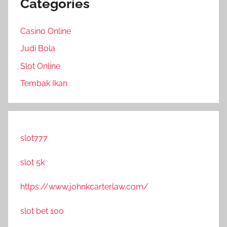
Categories
Casino Online
Judi Bola
Slot Online
Tembak Ikan
slot777
slot 5k
https://www.johnkcarterlaw.com/
slot bet 100