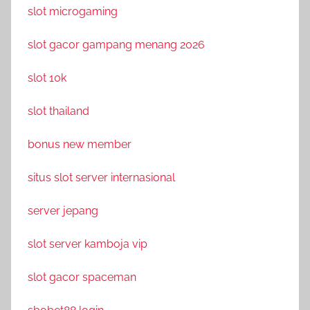
slot microgaming
slot gacor gampang menang 2026
slot 10k
slot thailand
bonus new member
situs slot server internasional
server jepang
slot server kamboja vip
slot gacor spaceman