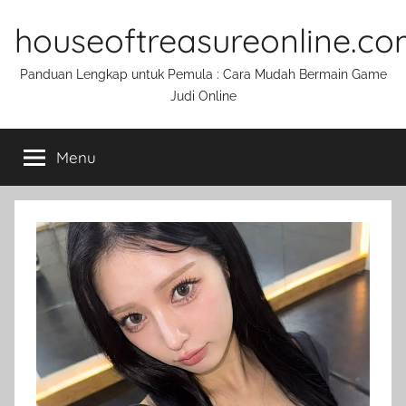
Skip
houseoftreasureonline.c
to
content
Panduan Lengkap untuk Pemula : Cara Mudah Bermain Game
Judi Online
Menu